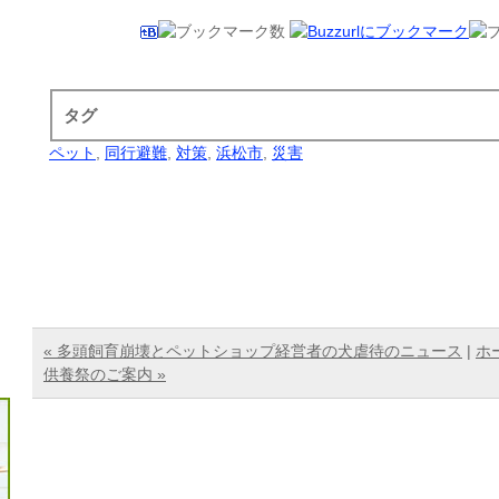
タグ
ペット
,
同行避難
,
対策
,
浜松市
,
災害
« 多頭飼育崩壊とペットショップ経営者の犬虐待のニュース
|
ホ
供養祭のご案内 »