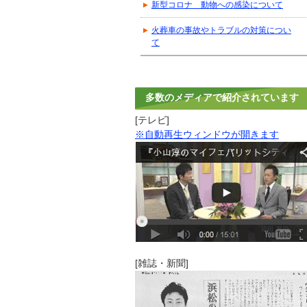
新型コロナ 動物への感染について
火葬車の事故やトラブルの対策につい
て
多数のメディアで紹介されています
[テレビ]
※自動再生ウィンドウが開きます
[雑誌・新聞]