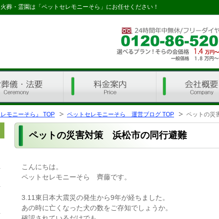
・火葬・霊園は「ペットセレモニーそら」にお任せください！
料金 ご案内
会社概要
モニーそら』 TOP
ペットセレモニーそら 運営ブログ TOP
ペットの災
ペットの災害対策 浜松市の同行避難
こんにちは。
ペットセレモニーそら 齊藤です。
3.11東日本大震災の発生から9年が経ちました。
あの時に亡くなった犬の数をご存知でしょうか。
確認されているだけでも